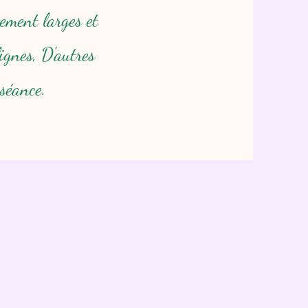
ement larges et
ignes, D'autres
séance.