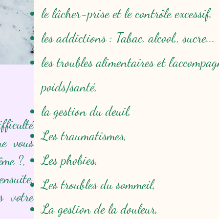
le lâcher-prise et le contrôle excessif,
les addictions : Tabac, alcool,, sucre...
les troubles alimentaires et l'accompa
poids/santé,
la gestion du deuil,
fficulté
Les traumatismes,
ne vous
Les phobies,
ême ?,
ensuite,
Les troubles du sommeil,
s votre
La gestion de la douleur,