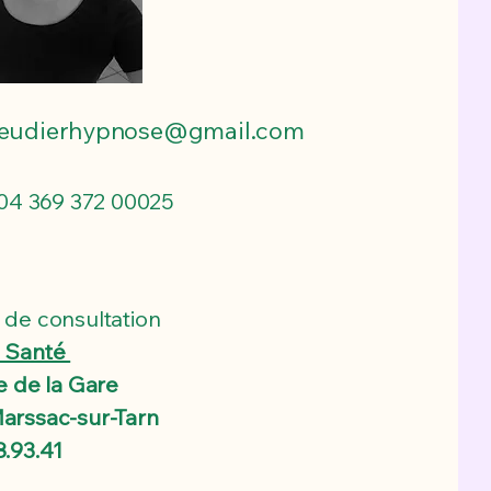
ieudierhypnose@gmail.com
 504 369 372 00025
 de consultation
 Santé
ue de la Gare
arssac-sur-Tarn
8.93.41