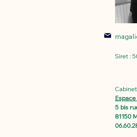
magal
Siret :
Cabinet
Espace
5 bis r
81150 M
06.60.2